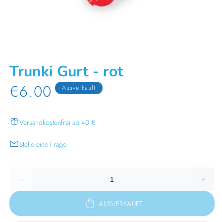
Medien
1
in
Trunki Gurt - rot
Modal
öffnen
€6.00
Normaler
Ausverkauft
Preis
Versandkostenfrei ab 40 €
Stelle eine Frage
Verringere
Erhöh
die
die
Menge
Meng
AUSVERKAUFT
für
für
Trunki
Trunki
Gurt
Gurt