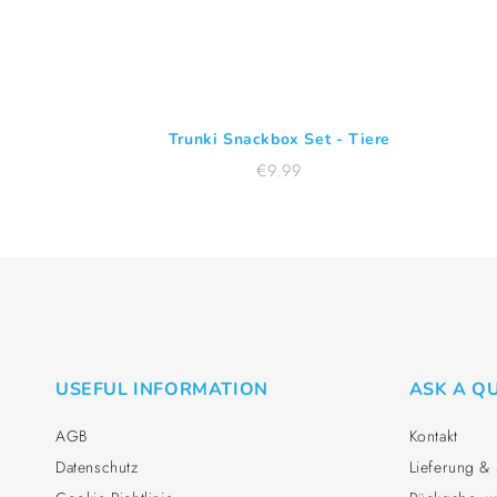
Trunki Snackbox Set - Tiere
Normaler
€9.99
Preis
USEFUL INFORMATION
ASK A Q
AGB
Kontakt
Datenschutz
Lieferung &