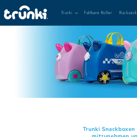
Direkt
zum
Trunki
Faltbare Roller
Rucksäc
Inhalt
Trunki Snackboxen 
mitzunehmen und