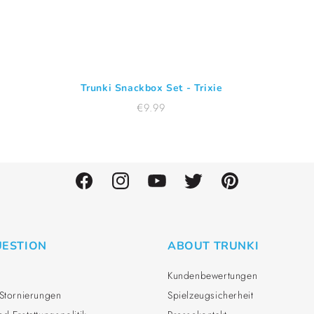
Trunki Snackbox Set - Trixie
Normaler
€9.99
Preis
Facebook
Instagram
YouTube
Twitter
Pinterest
UESTION
ABOUT TRUNKI
Kundenbewertungen
 Stornierungen
Spielzeugsicherheit