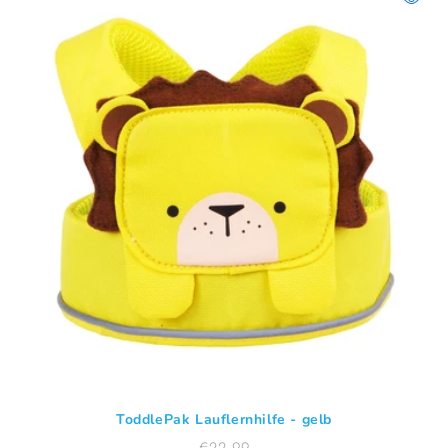
i
e
:
ToddlePak Lauflernhilfe - gelb
Normaler
€22.99